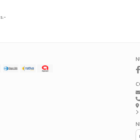
s.-
N
C
N