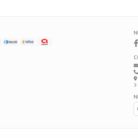
N
C
N