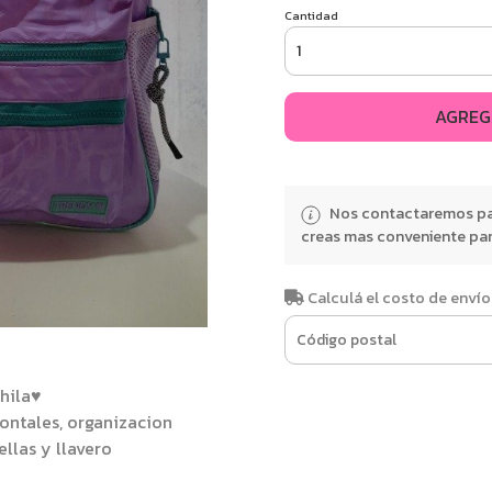
Cantidad
AGREG
Nos contactaremos par
creas mas conveniente para
Calculá el costo de envío
hila♥
rontales, organizacion
ellas y llavero