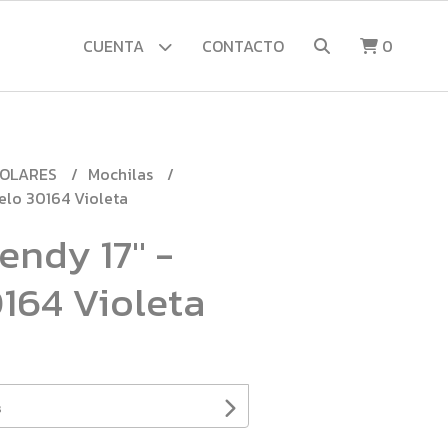
CUENTA
CONTACTO
0
COLARES
Mochilas
elo 30164 Violeta
endy 17" -
164 Violeta
s