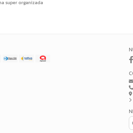
rma super organizada
N
C
N