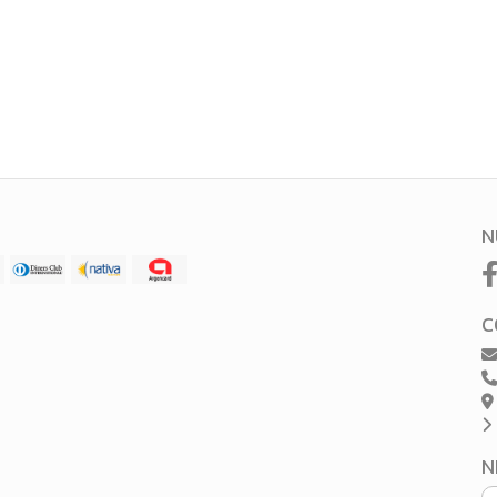
N
C
N