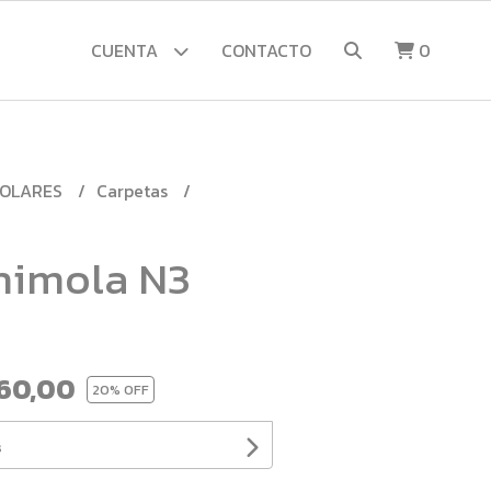
CUENTA
CONTACTO
0
COLARES
Carpetas
himola N3
960,00
20
% OFF
s